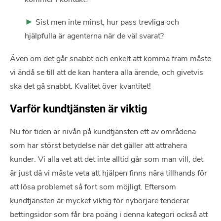
►
Sist men inte minst, hur pass trevliga och
hjälpfulla är agenterna när de väl svarat?
Även om det går snabbt och enkelt att komma fram måste
vi ändå se till att de kan hantera alla ärende, och givetvis
ska det gå snabbt. Kvalitet över kvantitet!
Varför kundtjänsten är viktig
Nu för tiden är nivån på kundtjänsten ett av områdena
som har störst betydelse när det gäller att attrahera
kunder. Vi alla vet att det inte alltid går som man vill, det
är just då vi måste veta att hjälpen finns nära tillhands för
att lösa problemet så fort som möjligt. Eftersom
kundtjänsten är mycket viktig för nybörjare tenderar
bettingsidor som får bra poäng i denna kategori också att