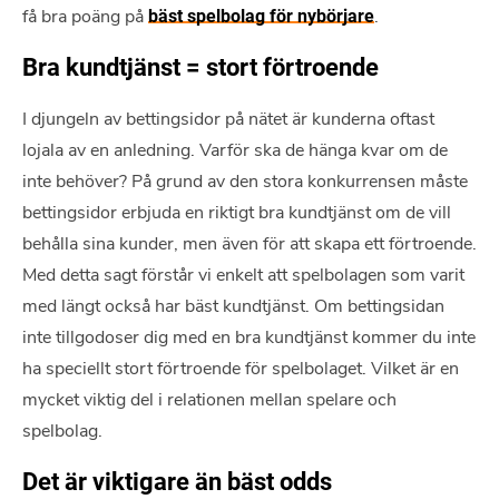
få bra poäng på
.
bäst spelbolag för nybörjare
Bra kundtjänst = stort förtroende
I djungeln av bettingsidor på nätet är kunderna oftast
lojala av en anledning. Varför ska de hänga kvar om de
inte behöver? På grund av den stora konkurrensen måste
bettingsidor erbjuda en riktigt bra kundtjänst om de vill
behålla sina kunder, men även för att skapa ett förtroende.
Med detta sagt förstår vi enkelt att spelbolagen som varit
med längt också har bäst kundtjänst. Om bettingsidan
inte tillgodoser dig med en bra kundtjänst kommer du inte
ha speciellt stort förtroende för spelbolaget. Vilket är en
mycket viktig del i relationen mellan spelare och
spelbolag.
Det är viktigare än bäst odds