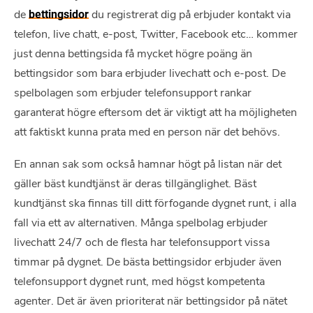
de
du registrerat dig på erbjuder kontakt via
bettingsidor
telefon, live chatt, e-post, Twitter, Facebook etc… kommer
just denna bettingsida få mycket högre poäng än
bettingsidor som bara erbjuder livechatt och e-post. De
spelbolagen som erbjuder telefonsupport rankar
garanterat högre eftersom det är viktigt att ha möjligheten
att faktiskt kunna prata med en person när det behövs.
En annan sak som också hamnar högt på listan när det
gäller bäst kundtjänst är deras tillgänglighet. Bäst
kundtjänst ska finnas till ditt förfogande dygnet runt, i alla
fall via ett av alternativen. Många spelbolag erbjuder
livechatt 24/7 och de flesta har telefonsupport vissa
timmar på dygnet. De bästa bettingsidor erbjuder även
telefonsupport dygnet runt, med högst kompetenta
agenter. Det är även prioriterat när bettingsidor på nätet