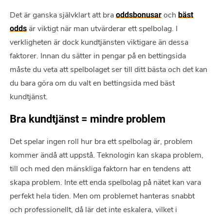
Det är ganska självklart att bra
och
oddsbonusar
bäst
är viktigt när man utvärderar ett spelbolag. I
odds
verkligheten är dock kundtjänsten viktigare än dessa
faktorer. Innan du sätter in pengar på en bettingsida
måste du veta att spelbolaget ser till ditt bästa och det kan
du bara göra om du valt en bettingsida med bäst
kundtjänst.
Bra kundtjänst = mindre problem
Det spelar ingen roll hur bra ett spelbolag är, problem
kommer ändå att uppstå. Teknologin kan skapa problem,
till och med den mänskliga faktorn har en tendens att
skapa problem. Inte ett enda spelbolag på nätet kan vara
perfekt hela tiden. Men om problemet hanteras snabbt
och professionellt, då lär det inte eskalera, vilket i