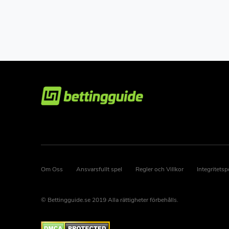
Om Oss
Ansvarsfullt spel
Regler och Villkor
Integritetsp
© Bettingguide.se 2019 Alla rättigheter förbehålls.