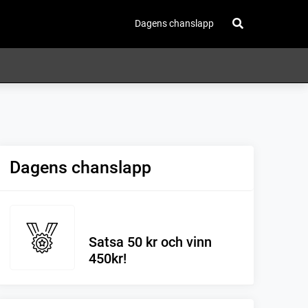
Dagens chanslapp
Dagens chanslapp
Satsa 50 kr och vinn
450kr!