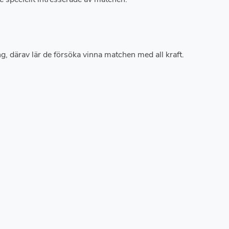
ing, därav lär de försöka vinna matchen med all kraft.