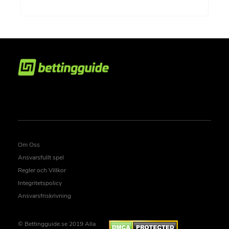
Om Oss
Ansvarsfullt spel
Regler och Villkor
Integritetspolicy
Ansvarsfriskrivning
© Bettingguide.se 2019 Alla