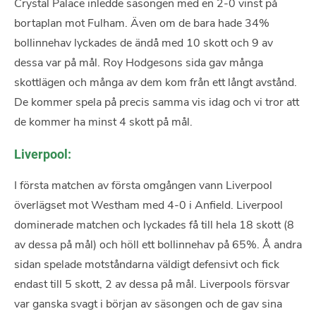
Crystal Palace inledde säsongen med en 2-0 vinst på
bortaplan mot Fulham. Även om de bara hade 34%
bollinnehav lyckades de ändå med 10 skott och 9 av
dessa var på mål. Roy Hodgesons sida gav många
skottlägen och många av dem kom från ett långt avstånd.
De kommer spela på precis samma vis idag och vi tror att
de kommer ha minst 4 skott på mål.
Liverpool:
I första matchen av första omgången vann Liverpool
överlägset mot Westham med 4-0 i Anfield. Liverpool
dominerade matchen och lyckades få till hela 18 skott (8
av dessa på mål) och höll ett bollinnehav på 65%. Å andra
sidan spelade motståndarna väldigt defensivt och fick
endast till 5 skott, 2 av dessa på mål. Liverpools försvar
var ganska svagt i början av säsongen och de gav sina