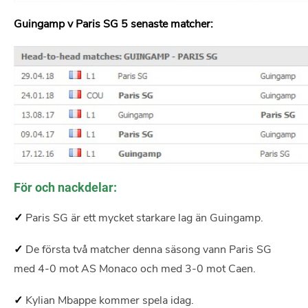
Guingamp v Paris SG 5 senaste matcher:
För och nackdelar:
✓
Paris SG är ett mycket starkare lag än Guingamp.
✓
De första två matcher denna säsong vann Paris SG
med 4-0 mot AS Monaco och med 3-0 mot Caen.
✓
Kylian Mbappe kommer spela idag.