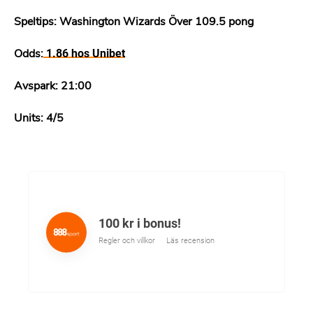
Speltips: Washington Wizards Över 109.5 pong
Odds:
1.86 hos Unibet
Avspark: 21:00
Units: 4/5
100 kr i bonus!
Regler och villkor
Läs recension