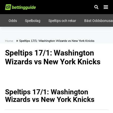
TILLBAKA TILL STARTSIDAN
Odds
Spelbolag
Speltips och rekar
Bäst Oddsbonusa
betting på nätet
Spelbolag
»
Home
Speltips 17/1: Washington Wizards vs New York Knicks
Speltips 17/1: Washington
Wizards vs New York Knicks
Speltips
Odds
Speltips 17/1: Washington
Wizards vs New York Knicks
Spelskolan