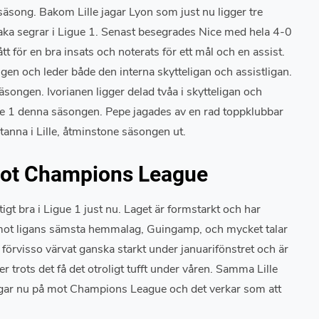
säsong. Bakom Lille jagar Lyon som just nu ligger tre
raka segrar i Ligue 1. Senast besegrades Nice med hela 4-0
tt för en bra insats och noterats för ett mål och en assist.
gen och leder både den interna skytteligan och assistligan.
songen. Ivorianen ligger delad tvåa i skytteligan och
gue 1 denna säsongen. Pepe jagades av en rad toppklubbar
anna i Lille, åtminstone säsongen ut.
 mot Champions League
igt bra i Ligue 1 just nu. Laget är formstarkt och har
s mot ligans sämsta hemmalag, Guingamp, och mycket talar
ar förvisso värvat ganska starkt under januarifönstret och är
 trots det få det otroligt tufft under våren. Samma Lille
ngar nu på mot Champions League och det verkar som att