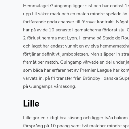
Hemmalaget Guingamp ligger sist och har endast 14
upp till säker mark och en match mindre spelade än 
fortfarande goda chanser till förnyat kontrakt. Nå
Dagens chanslapp
har på av de 10 senaste ligamatcherna förlorat sju.
2 förlust hemma mot Lyon. Hemma på Stade de Roud
och laget har endast vunnit en av elva hemmamatcher
förtjänar definitivt jumboplatsen. Man släpper in st
framåt per match. Guingamp värvade en del under ja
som båda har erfarenhet av Premier League har kont
värvats in, på fri transfer från Bröndby i danska Super
på Guingamps vårsäsong.
Lille
Lille gör en riktigt bra säsong och ligger tvåa bakom
försprång på 10 poäng samt två matcher mindre spelad