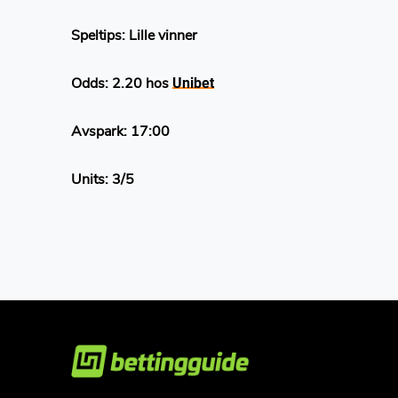
Speltips: Lille vinner
Odds: 2.20 hos
Unibet
Avspark: 17:00
Units: 3/5