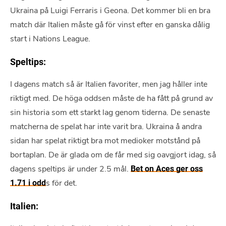
Ukraina på Luigi Ferraris i Geona. Det kommer bli en bra
match där Italien måste gå för vinst efter en ganska dålig
start i Nations League.
Dagens chanslapp
Speltips:
I dagens match så är Italien favoriter, men jag håller inte
riktigt med. De höga oddsen måste de ha fått på grund av
sin historia som ett starkt lag genom tiderna. De senaste
matcherna de spelat har inte varit bra. Ukraina å andra
sidan har spelat riktigt bra mot medioker motstånd på
bortaplan. De är glada om de får med sig oavgjort idag, så
dagens speltips är under 2.5 mål.
Bet on Aces ger oss
s för det.
1.71 i odd
Italien: