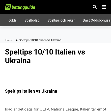
TILLBAKA TILL STARTSIDAN
Odds
Spelbolag
Speltips och rekar
Bäst Oddsbonusa
betting på nätet
Spelbolag
»
Home
Speltips 10/10 Italien vs Ukraina
Speltips 10/10 Italien vs
Ukraina
Speltips
Odds
Speltips Italien vs Ukraina
Idag är det dags för UEFA Nations League. Italien tar emot
Spelskolan