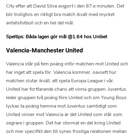
City efter att David Silva avgjort i den 87:e minuten. Det
blir troligtvis en riktigt bra match ikväll med mycket
anfallsfotboll och en hel del mål.
Speltips: Båda lagen gör mål @1.64 hos Unibet
Valencia-Manchester United
Valencia står på fem poäng inför matchen mot United och
har inget att spela för. Valencia kommer, oavsett hur
matchen slutar ikväll, att spela Europa League i vår.
United har fortfarande chans att vinna gruppen. Juventus
leder gruppen två poäng före United och om Young Boys
lyckas ta poäng hemma mot Juventus samtidigt som
United vinner mot Valencia är det United som står som
segrare i gruppen. Det har stormat en del kring United
och mer specifikt den till synes frostiga relationen mellan