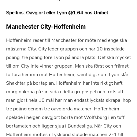
Speltips: Oavgjort eller Lyon @1.64 hos Unibet
Manchester City-Hoffenheim
Hoffenheim reser till Manchester för möte med engelska
mästarna City. City leder gruppen och har 10 inspelade
poäng, tre poäng före Lyon på andra plats. Det ska mycket
till om City inte vinner gruppen. Man ska först och främst
förlora hemma mot Hoffenheim, samtidigt som Lyon slår
Shakhtar på bortaplan. Hoffenheim har inte riktigt haft
marginalerna på sin sida i detta gruppspel och trots att
man gjort hela 10 mål har man endast lyckats skrapa ihop
tre poäng genom tre oavgjorda matcher. Hoffenheim
spelade i helgen oavgjort borta mot Wolfsburg i en tuff
bortamatch och ligger sjua i Bundesliga. När City och
Hoffenheim möttes i Tyskland slutade matchen 2-1 till