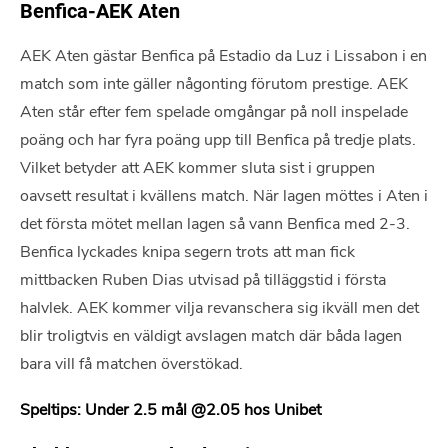
Benfica-AEK Aten
AEK Aten gästar Benfica på Estadio da Luz i Lissabon i en
match som inte gäller någonting förutom prestige. AEK
Aten står efter fem spelade omgångar på noll inspelade
poäng och har fyra poäng upp till Benfica på tredje plats.
Vilket betyder att AEK kommer sluta sist i gruppen
oavsett resultat i kvällens match. När lagen möttes i Aten i
det första mötet mellan lagen så vann Benfica med 2-3.
Benfica lyckades knipa segern trots att man fick
mittbacken Ruben Dias utvisad på tilläggstid i första
halvlek. AEK kommer vilja revanschera sig ikväll men det
blir troligtvis en väldigt avslagen match där båda lagen
bara vill få matchen överstökad.
Speltips: Under 2.5 mål @2.05 hos Unibet