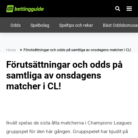
TILLBAKA TILL STARTSIDAN
Odds
Spelbolag
Speltips och rekar
Bäst Oddsbonusa
betting på nätet
Spelbolag
»
Home
Förutsättningar och odds på samtliga av onsdagens matcher i CL!
Förutsättningar och odds på
samtliga av onsdagens
Speltips
matcher i CL!
Odds
Ikväll spelas de sista åtta matcherna i Champions Leagues
gruppspel för den här gången. Gruppspelet har bjudit på
Spelskolan