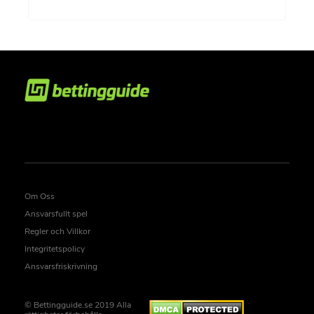
Om Oss
Ansvarsfullt spel
Regler och Villkor
Integritetspolicy
Ansvarsfriskrivning
© Bettingguide.se 2019 Alla