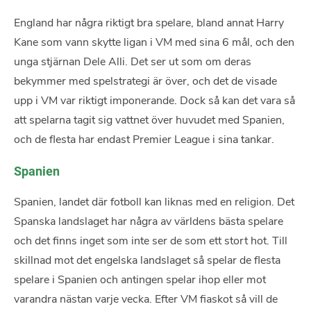
England har några riktigt bra spelare, bland annat Harry
Kane som vann skytte ligan i VM med sina 6 mål, och den
unga stjärnan Dele Alli. Det ser ut som om deras
bekymmer med spelstrategi är över, och det de visade
upp i VM var riktigt imponerande. Dock så kan det vara så
att spelarna tagit sig vattnet över huvudet med Spanien,
och de flesta har endast Premier League i sina tankar.
Spanien
Spanien, landet där fotboll kan liknas med en religion. Det
Spanska landslaget har några av världens bästa spelare
och det finns inget som inte ser de som ett stort hot. Till
skillnad mot det engelska landslaget så spelar de flesta
spelare i Spanien och antingen spelar ihop eller mot
varandra nästan varje vecka. Efter VM fiaskot så vill de