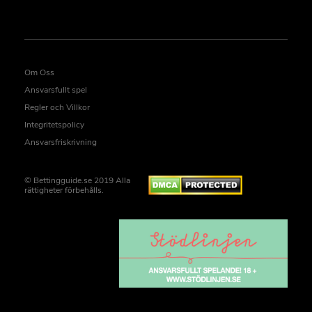
Om Oss
Ansvarsfullt spel
Regler och Villkor
Integritetspolicy
Ansvarsfriskrivning
© Bettingguide.se 2019 Alla
rättigheter förbehålls.