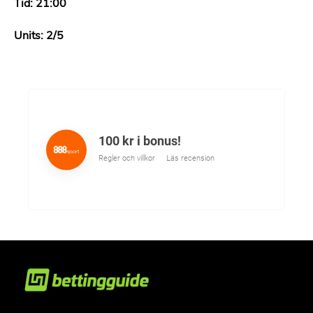
Tid: 21:00
Units: 2/5
100 kr i bonus!
Regler och villkor
Läs recension