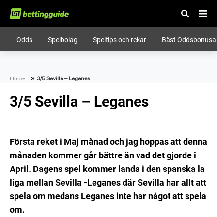
TILLBAKA TILL STARTSIDAN
Odds
Spelbolag
Speltips och rekar
Bäst Oddsbonusa
betting på nätet
Spelbolag
»
Home
3/5 Sevilla – Leganes
3/5 Sevilla – Leganes
Speltips
Första reket i Maj månad och jag hoppas att denna
månaden kommer går bättre än vad det gjorde i
Odds
April. Dagens spel kommer landa i den spanska la
liga mellan Sevilla -Leganes där Sevilla har allt att
spela om medans Leganes inte har något att spela
om.
Spelskolan