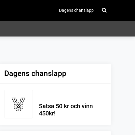
Dagens chanslapp
Dagens chanslapp
Satsa 50 kr och vinn
450kr!