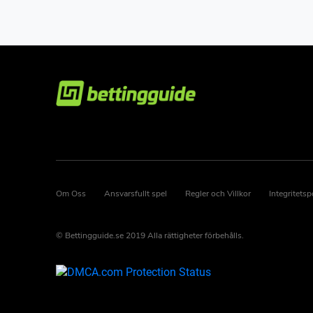
Om Oss
Ansvarsfullt spel
Regler och Villkor
Integritetsp
© Bettingguide.se 2019 Alla rättigheter förbehålls.