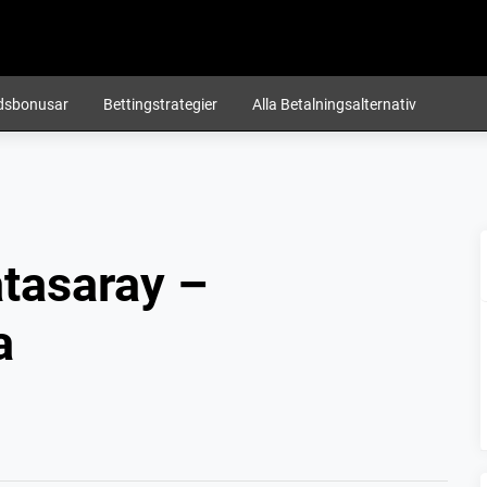
dsbonusar
Bettingstrategier
Alla Betalningsalternativ
atasaray –
a