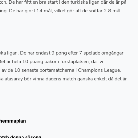
ch. De har fått en bra start i den turkiska ligan där de är på
g. De har gjort 14 mål, vilket gör att de snittar 2.8 mål
yska ligan. De har endast 9 pong efter 7 spelade omgångar
. Det är hela 10 poäng bakom förstaplatsen, där vi
nda av de 10 senaste bortamatcherna i Champions League.
alatasaray bör vinna dagens match ganska enkelt då det är
på hemmaplan
match denna säsong