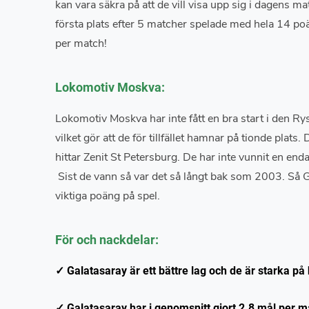
kan vara säkra på att de vill visa upp sig i dagens mat
första plats efter 5 matcher spelade med hela 14 poän
per match!
Lokomotiv Moskva:
Lokomotiv Moskva har inte fått en bra start i den R
vilket gör att de för tillfället hamnar på tionde plats
hittar Zenit St Petersburg. De har inte vunnit en e
Sist de vann så var det så långt bak som 2003. Så G
viktiga poäng på spel.
För och nackdelar:
✓
Galatasaray är ett bättre lag och de är starka 
✓
Galatasaray har i genomsnitt gjort 2.8 mål per 