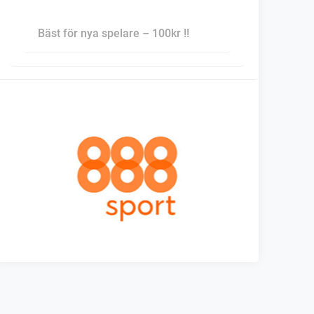
Bäst för nya spelare – 100kr !!