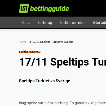
TILLBAKA TILL STARTSIDAN
betting på nätet
Odds
Spelbolag
Speltips och rekar
Bäst Od
Spelbolag
»
Home
17/11 Speltips Turkiet vs Sverige
Speltips och rekar
17/11 Speltips Tur
Speltips
Speltips
T
urkiet vs Sverige
Odds
Idag spelar vårt kära landslag! En ganska viktig matc
Spelskolan