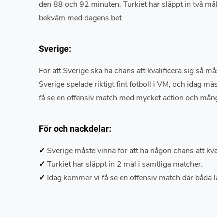
den 88 och 92 minuten. Turkiet har släppt in två mål
bekväm med dagens bet.
Sverige:
För att Sverige ska ha chans att kvalificera sig så m
Sverige spelade riktigt fint fotboll i VM, och idag må
få se en offensiv match med mycket action och mån
För och nackdelar:
✓
Sverige måste vinna för att ha någon chans att kval
✓
Turkiet har släppt in 2 mål i samtliga matcher.
✓
Idag kommer vi få se en offensiv match där båda l