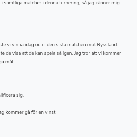
 i samtliga matcher i denna turnering, så jag känner mig
åste vi vinna idag och i den sista matchen mot Ryssland.
ste de visa att de kan spela så igen. Jag tror att vi kommer
ga mål.
ificera sig.
ag kommer gå för en vinst.